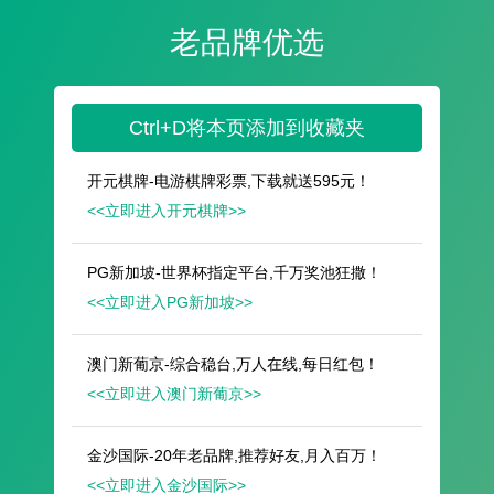
遥想公瑾当年，小乔初嫁了，雄姿英发。
羽扇纶巾，谈笑间，樯橹灰飞烟灭。
故国神游，多情应笑我，早生华发。
人生如梦，一尊还酹江月。